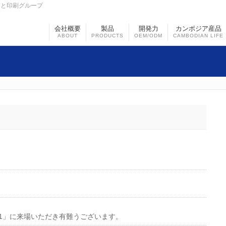
まと印刷グループ
会社概要
製品
開発力
カンボジア産品
ABOUT
PRODUCTS
OEM/ODM
CAMBODIAN LIFE
21」に来場いただき有難うございます。