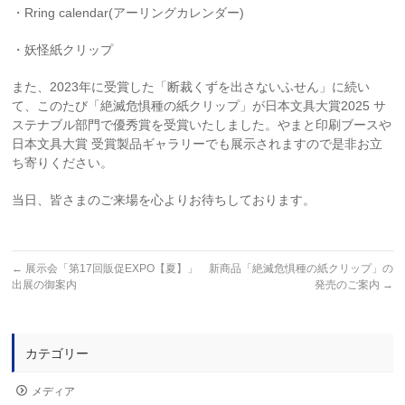
・Rring calendar(アーリングカレンダー)
・妖怪紙クリップ
また、2023年に受賞した「断裁くずを出さないふせん」に続い
て、このたび「絶滅危惧種の紙クリップ」が日本文具大賞2025 サ
ステナブル部門で優秀賞を受賞いたしました。やまと印刷ブースや
日本文具大賞 受賞製品ギャラリーでも展示されますので是非お立
ち寄りください。
当日、皆さまのご来場を心よりお待ちしております。
←
展示会「第17回販促EXPO【夏】」
新商品「絶滅危惧種の紙クリップ」の
出展の御案内
発売のご案内
→
カテゴリー
メディア