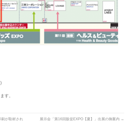
)
ります。
印刷が取材され
展示会「第16回販促EXPO【夏】」出展の御案内
→