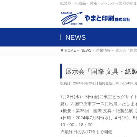
紙製品・化成品・付箋・ノベルティ製品のや
NEWS
HOME
»
NEWS
»
企業情報
»
展示会「国際
展示会「国際 文具・紙製
投稿日 : 2024年6月24日
最終更新日時 : 2024年6
7月3日(水)～5日(金)に東京ビッグサ
夏)」四国中央市ブースに出展いたしま
●概要：第35回 国際 文具・紙製品展【夏】
●日時：2024年7月3日(水)、4日(木)、5
10：00～18：00
※最終日のみ17時まで開催