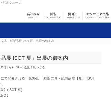
まと印刷グループ
会社概要
製品
開発力
カンボジア産品
ABOUT
PRODUCTS
OEM/ODM
CAMBODIAN LIFE
 文具・紙製品展 ISOT 夏」出展の御案内
品展 ISOT 夏」出展の御案内
月25日
カテゴリー :
企業情報
,
展示会
イトにて開催される「第35回 国際 文具・紙製品展【夏】(ISOT
す。
(ISOT 夏)
日(金)