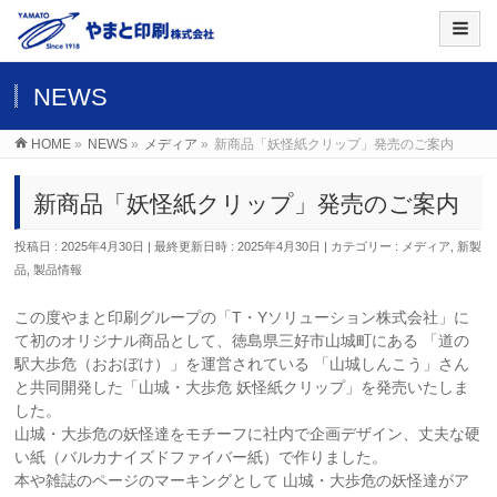
NEWS
HOME
»
NEWS
»
メディア
»
新商品「妖怪紙クリップ」発売のご案内
新商品「妖怪紙クリップ」発売のご案内
投稿日 : 2025年4月30日
最終更新日時 : 2025年4月30日
カテゴリー :
メディア
,
新製
品
,
製品情報
この度やまと印刷グループの「T・Yソリューション株式会社」に
て初のオリジナル商品として、徳島県三好市山城町にある 「道の
駅大歩危（おおぼけ）」を運営されている 「山城しんこう」さん
と共同開発した「山城・大歩危 妖怪紙クリップ」を発売いたしま
した。
山城・大歩危の妖怪達をモチーフに社内で企画デザイン、丈夫な硬
い紙（バルカナイズドファイバー紙）で作りました。
本や雑誌のページのマーキングとして 山城・大歩危の妖怪達がア